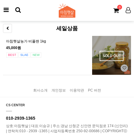
0
세일상품
아침햇살농가 비폴랜 1kg
45,000원
BEST
SLAE
NEW
SOLD OUT
회사소개
개인정보
이용약관
PC 버전
CS CENTER
010-2939-1365
상호:아침햇살 | 대표:이승규 | 주소:경남 산청군 신안면 문익점로 174 (신안리)
| 연락처:010 - 2939 -1365 | 사업자등록번호 250-92-00686 | COPYRIGHTⓒ